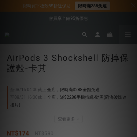
📌年中下殺 手機殼3折起
限時買平板殼85折送保貼
限時滿288免運
📍新客首購現折$50｜加入會員立即領取
會員享全館95折優惠
📍新客首購現折$50｜加入會員立即領取
AirPods 3 Shockshell 防摔保
護殼-卡其
至
08/16 04:00
截止
全店，限時滿$288全館免運
至
08/31 16:00
截止
全店，滿$2288手機揹繩-勁黑(附海波隆連
接片)
查看更多
NT$174
NT$580