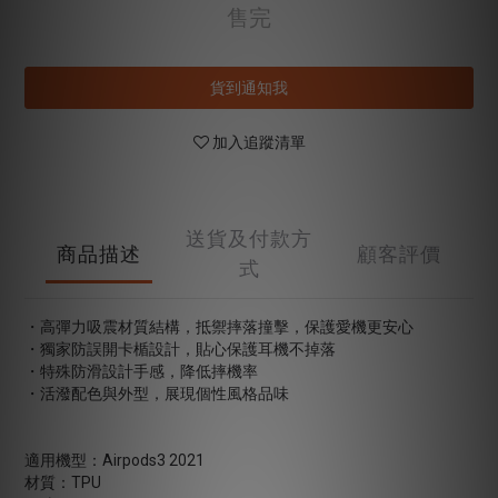
售完
貨到通知我
加入追蹤清單
送貨及付款方
商品描述
顧客評價
式
・高彈力吸震材質結構，抵禦摔落撞擊，保護愛機更安心
・獨家防誤開卡楯設計，貼心保護耳機不掉落
・特殊防滑設計手感，降低摔機率
・活潑配色與外型，展現個性風格品味
適用機型：Airpods3 2021
材質：TPU