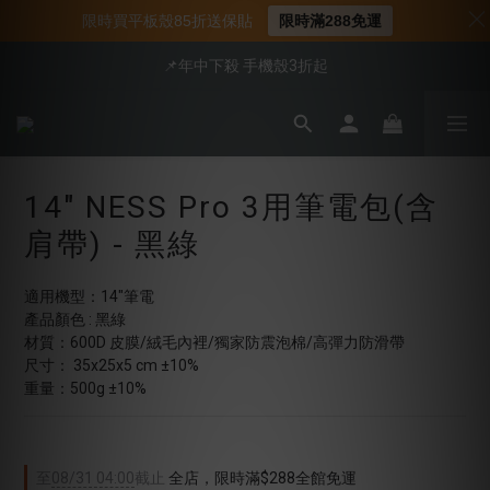
📍新客首購現折$50｜加入會員立即領取
限時買平板殼85折送保貼
限時滿288免運
📍新客首購現折$50｜加入會員立即領取
📌年中下殺 手機殼3折起
會員享全館95折優惠
📍新客首購現折$50｜加入會員立即領取
14" NESS Pro 3用筆電包(含
肩帶) - 黑綠
適用機型：14"筆電
產品顏色 : 黑綠
材質：600D 皮膜/絨毛內裡/獨家防震泡棉/高彈力防滑帶 
尺寸： 35x25x5 cm ±10%
重量：500g ±10%
至
08/31 04:00
截止
全店，限時滿$288全館免運