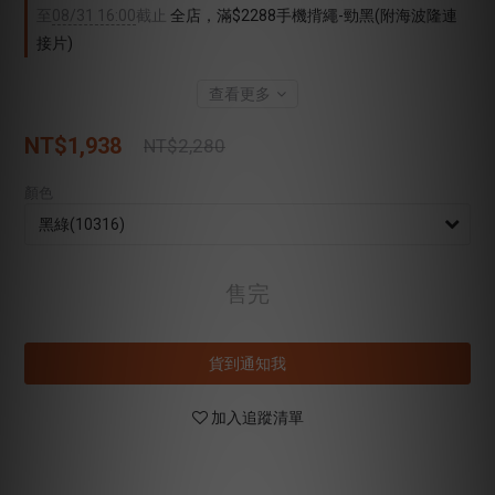
至
08/31 16:00
截止
全店，滿$2288手機揹繩-勁黑(附海波隆連
接片)
查看更多
NT$1,938
NT$2,280
顏色
售完
貨到通知我
加入追蹤清單