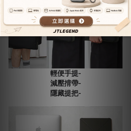
輕便手提-
減壓揹帶-
隱藏提把-