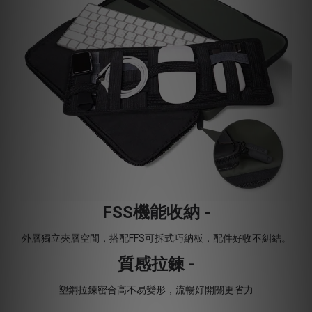
FSS機能收納 -
外層獨立夾層空間，搭配FFS可拆式巧納板，配件好收不糾結。
質感拉鍊 -
塑鋼拉鍊密合高不易變形，流暢好開關更省力