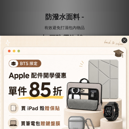
防潑水面料 -
有效避免打濕包內物品
加厚防震泡棉 -
輕量化、防震更升級
細膩柔軟絨毛 -
細膩絨毛，防止刮傷