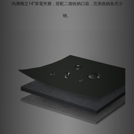
內層獨立14”筆電夾層，搭配二個收納口袋，完美收納各式小
物。