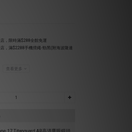
店，限時滿$288全館免運
店，滿$2288手機揹繩-勁黑(附海波隆連
查看更多
品
one 17 Titanguard AR高清鷹眼鏡頭