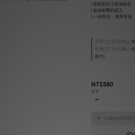
| 長效型抗汙疏油疏水
| 超強衝擊防護力
|  一秒對位，簡單安裝
至
08/16 04:00
截止
全
至
08/31 16:00
截止
全
接片)
NT$580
數量
以優惠價加購商
iPh