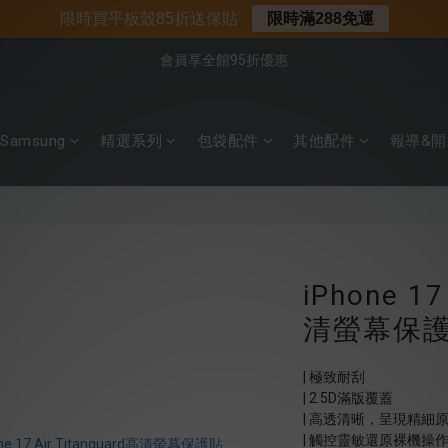
📌年中下殺 手機殼3折起
限時買平板殼85折送保貼
限時滿288免運
📍新客首購現折$50｜加入會員立即領取
會員享全館95折優惠
📍新客首購現折$50｜加入會員立即領取
Samsung
精選系列
包袋配件
其他配件
報導&開
iPhone 17
清螢幕保護
| 極致耐刮
| 2.5D滿版覆蓋
| 高透清晰，呈現精細
| 觸控靈敏還原裸機操