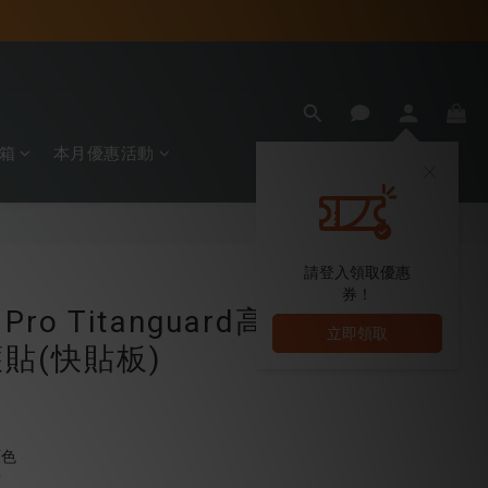
箱
本月優惠活動
立即購買
請登入領取優惠
券！
 Pro Titanguard高
立即領取
貼(快貼板)
原色
作