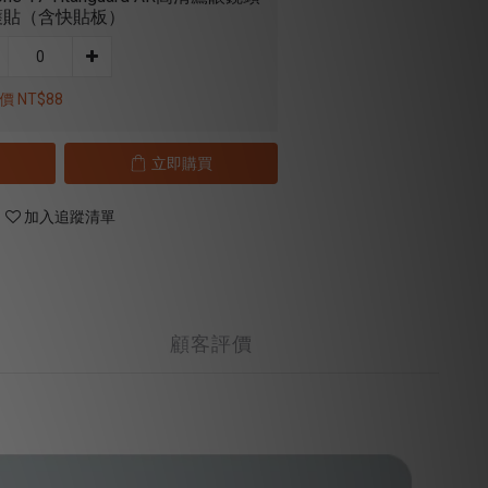
護貼（含快貼板）
 NT$88
立即購買
加入追蹤清單
顧客評價