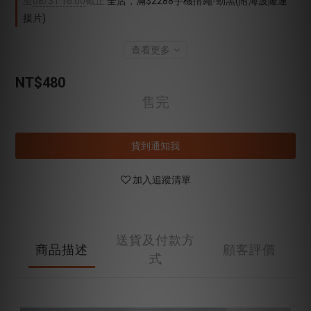
至
08/31 16:00
截止
全店，滿$2288手機揹繩-勁黑(附海波隆連
接片)
查看更多
NT$480
售完
貨到通知我
加入追蹤清單
送貨及付款方
商品描述
顧客評價
式