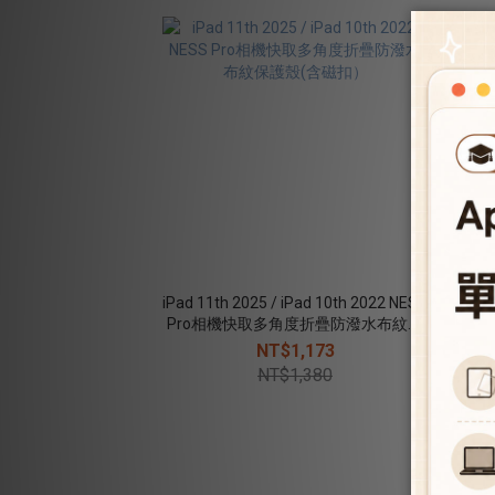
iPad 11th 2025 / iPad 10th 2022 NESS
iPa
Pro相機快取多角度折疊防潑水布紋保
吋 
護殼(含磁扣）
NT$1,173
NT$1,380