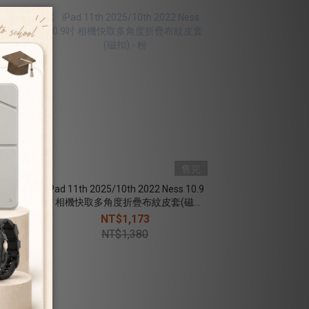
售完
售完
10.9
iPad 11th 2025/10th 2022 Ness 10.9
磁扣)
吋 相機快取多角度折疊布紋皮套(磁扣)
- 粉
NT$1,173
NT$1,380