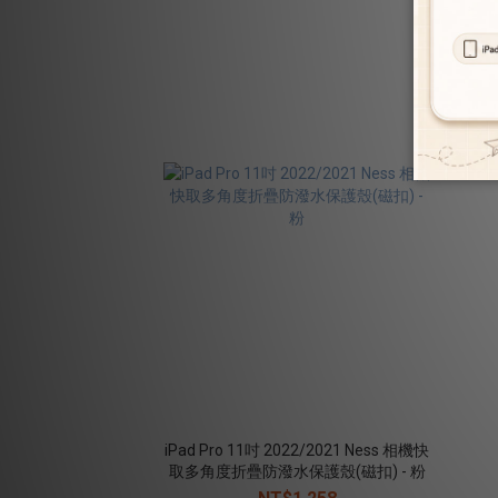
iPad Pro 11吋 2022/2021 Ness 相機快
取多角度折疊防潑水保護殼(磁扣) - 粉