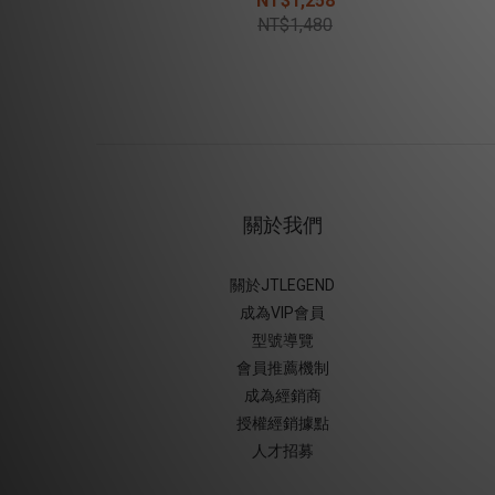
NT$1,258
NT$1,480
關於我們
關於JTLEGEND
成為VIP會員
型號導覽
會員推薦機制
成為經銷商
授權經銷據
點
人才招募