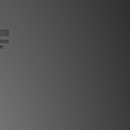
售完
,2020
水布紋