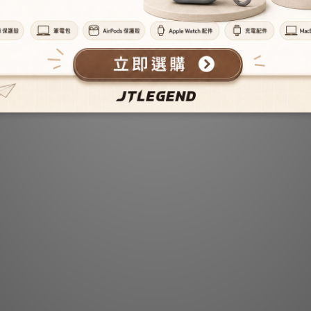
iPad Pro 4th (11") - Ness磁扣款