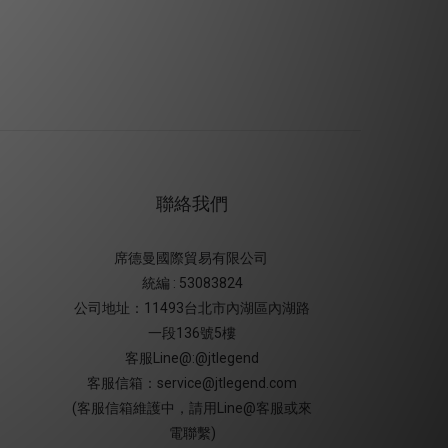
聯絡我們
席德曼國際貿易有限公司
統編 : 53083824
公司地址：11493台北市內湖區內湖路
一段136號5樓
客服Line@:@jtlegend
客服信箱：service@jtlegend.com
(客服信箱維護中，請用Line@客服或來
電聯繫)