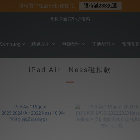
📌年中下殺 手機殼3折起
限時買平板殼85折送保貼
限時滿288免運
📍新客首購現折$50｜加入會員立即領取
會員享全館95折優惠
📍新客首購現折$50｜加入會員立即領取
Samsung
精選系列
包袋配件
其他配件
報導&開
iPad Air - Ness磁扣款