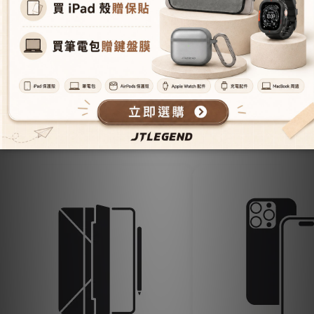
Join Our Membership.
iPhone17 series.
全系列商品