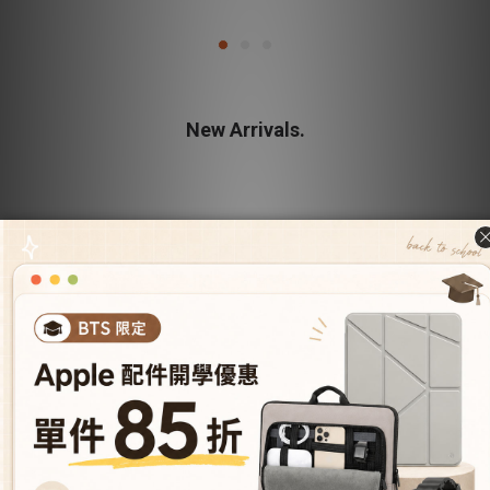
New Arrivals.
型號導覽
All Products.