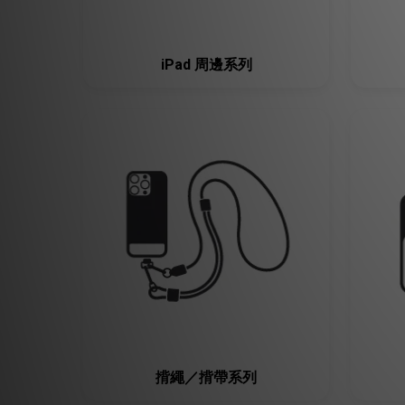
iPad 周邊系列
揹繩／揹帶系列