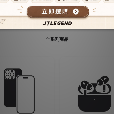
Join Our Membership.
iPhone17 series.
全系列商品