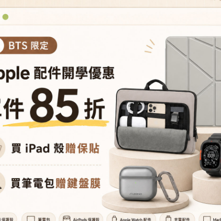
New Arrivals.
型號導覽
All Products.