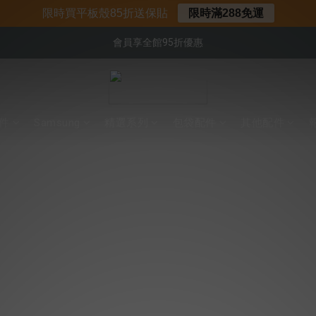
📌年中下殺 手機殼3折起
限時買平板殼85折送保貼
限時滿288免運
📍新客首購現折$50｜加入會員立即領取
會員享全館95折優惠
📍新客首購現折$50｜加入會員立即領取
配件
Samsung
精選系列
包袋配件
其他配件