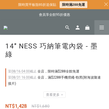
📌年中下殺 手機殼3折起
限時買平板殼85折送保貼
限時滿288免運
會員享全館95折優惠
📍新客首購現折$50｜加入會員立即領取
📍新客首購現折$50｜加入會員立即領取
14" NESS 巧納筆電內袋 - 墨
綠
至
08/16 04:00
截止
全店，限時滿$288全館免運
至
08/31 16:00
截止
全店，滿$2288手機揹繩-勁黑(附海波隆連
接片)
查看更多
NT$1,428
NT$1,680