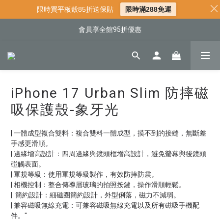
📌年中下殺 手機殼3折起
限時買平板殼85折送保貼
限時滿288免運
📍新客首購現折$50｜加入會員立即領取
會員享全館95折優惠
📍新客首購現折$50｜加入會員立即領取
iPhone 17 Urban Slim 防摔磁
吸保護殼-象牙光
| 一體成型複合雙料：複合雙料一體成型，摸不到的接縫，無斷差
手感更滑順。
| 邊緣增高設計：四周邊緣與鏡頭框增高設計，避免螢幕與後鏡頭
碰觸表面。
| 軍規等級：使用軍規等級製作，有效防摔防震。
| 相機控制：整合傳導層玻璃的拍照按鍵，操作滑順輕鬆。
|  簡約設計：細磁圈簡約設計，外型俐落，磁力不減弱。
| 兼容磁吸無線充電：可兼容磁吸無線充電以及所有磁吸手機配
件。"