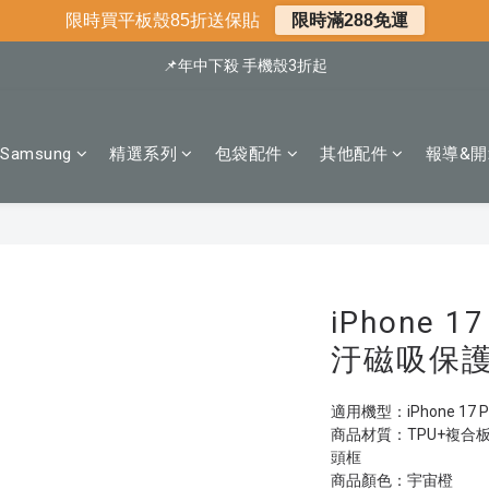
📍新客首購現折$50｜加入會員立即領取
限時買平板殼85折送保貼
限時滿288免運
📍新客首購現折$50｜加入會員立即領取
📌年中下殺 手機殼3折起
會員享全館95折優惠
Samsung
精選系列
包袋配件
其他配件
報導&開
📍新客首購現折$50｜加入會員立即領取
iPhone 1
汙磁吸保護
適用機型：iPhone 17 Pro 
商品材質：TPU+複合板
頭框
商品顏色：宇宙橙