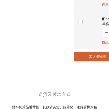
優惠價
iPh
幕
優惠價
加入購物車
送貨及付款方式
雙料抗黃晶透背板：長效防黃變、抗霧化，維持裸機原色