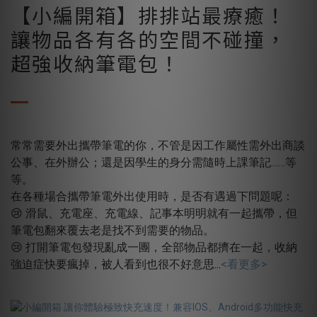
【小編開箱】排排站最療癒！
讓物品各有各的空間不碰撞，
超強收納筆電包！
常常需要外出攜帶筆電的你，不管是因工作屬性需外出商談
公事、在外辦公；還是因學生的身分需隨時上課筆記……等
等。
在各種場合攜帶筆電外出使用時，是否有遇過下問題呢：
😢 滑鼠、充電座、充電線、記事本明明就有一起攜帶，但
筆電包翻來覆去老是找不到需要的物品。
😢 打開筆電包發現亂成一團，全部物品都擠在一起，收納
強迫症快要瘋掉，被人看到也很不好意思
...
<看更多>