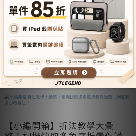
延續『高彈力防滑收納』＋『防潑水』設計巧思～Ness系
列新品再開！
給你整齊收納，為你解決所有亂七八糟收納問題，不再….
✖打開物品東倒西歪，每次都要重新整理！
✖物品超級雜亂，所有線材糾纏難以拆開！
✖總是因過於混亂，造成老是容易漏缺攜帶！
✖一下互撞一下互刮，物品易損傷好心痛！
就是這麼神的收納設計！不只好用外觀又有質感..
.
<看更多>
【小編開箱】折法教學大彙
整！相機快取多角度折疊保護