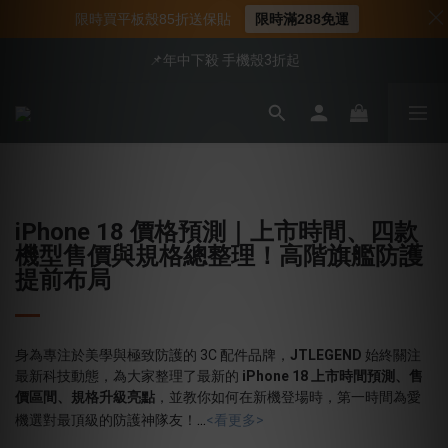
📍新客首購現折$50｜加入會員立即領取
限時買平板殼85折送保貼
限時滿288免運
📍新客首購現折$50｜加入會員立即領取
📌年中下殺 手機殼3折起
會員享全館95折優惠
📍新客首購現折$50｜加入會員立即領取
iPhone 18 價格預測｜上市時間、四款
機型售價與規格總整理！高階旗艦防護
提前布局
身為專注於美學與極致防護的 3C 配件品牌，
JTLEGEND
始終關注
最新科技動態，為大家整理了最新的
iPhone 18 上市時間預測、售
價區間、規格升級亮點
，並教你如何在新機登場時，第一時間為愛
...
機選對最頂級的防護神隊友！
<看更多>