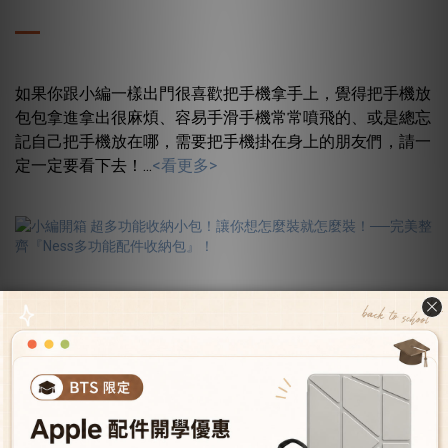
如果你跟小編一樣出門很喜歡把手機拿手上，覺得把手機放
包包拿進拿出很麻煩、容易手滑手機常常噴飛的、或是總忘
記自己把手機放在哪，需要把手機掛在身上的朋友們，請一
定一定要看下去！...
<看更多>
【小編開箱】超多功能收納小
包！讓你想怎麼裝就怎麼裝！
──完美整齊『Ness多功能配
件收納包』！