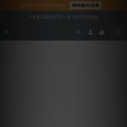
限時買平板殼85折送保貼
限時滿288免運
📍新客首購現折$50｜加入會員立即領取
📍新客首購現折$50｜加入會員立即領取
📌年中下殺 手機殼3折起
會員享全館95折優惠
📍新客首購現折$50｜加入會員立即領取