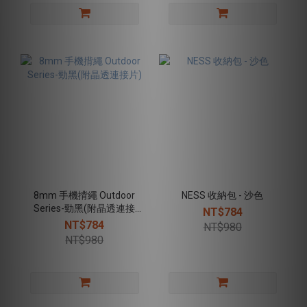
8mm 手機揹繩 Outdoor
NESS 收納包 - 沙色
Series-勁黑(附晶透連接
NT$784
片)
NT$784
NT$980
NT$980