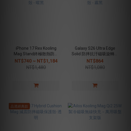
iPhone 17 Rex Kooling
Galaxy S26 Ultra Edge
Mag Stand終極散熱防摔
Solid 防摔抗汙磁吸旋轉支
磁吸支架殼 - 曜黑
架殼 - 霧黑
NT$740 ~ NT$1,184
NT$864
NT$1,480
NT$1,080
晶透經典款