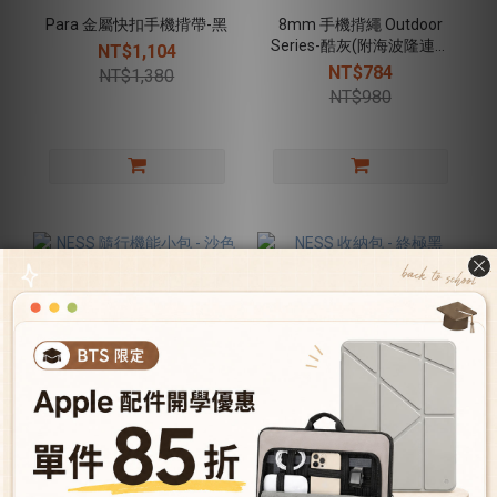
Para 金屬快扣手機揹帶-黑
8mm 手機揹繩 Outdoor
Series-酷灰(附海波隆連接
NT$1,104
片)
NT$784
NT$1,380
NT$980
NESS 隨行機能小包 - 沙色
NESS 收納包 - 終極黑
NT$1,024
NT$784