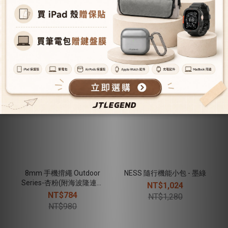
NT$1,280
NT$980
8mm 手機揹繩 Outdoor
NESS 隨行機能小包 - 墨綠
Series-杏粉(附海波隆連接
NT$1,024
片)
NT$784
NT$1,280
NT$980