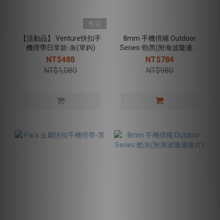
售完
【活動品】 Venture快扣手
8mm 手機揹繩 Outdoor
機揹帶日常款-灰(單鉤)
Series-勁黑(附海波隆連接
片)
NT$488
NT$784
NT$1,080
NT$980