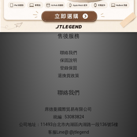
隱私權保護
使用條款
防詐騙提醒
售後服務
聯絡我們
保固說明
登錄保固
退換貨政策
聯絡我們
席德曼國際貿易有限公司
統編 : 53083824
公司地址：11493台北市內湖區內湖路一段136號5樓
客服Line@:@jtlegend