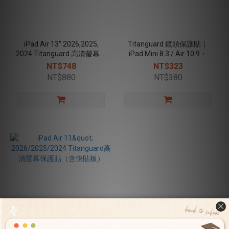
iPad Air 13'' 2026,2025,
Titanguard 鏡頭保護貼｜
2024 Titanguard 高清螢幕保
iPad Mini 8.3 / Air 10.9・
護貼
11（2020–2026適用）
NT$748
NT$323
NT$880
NT$380