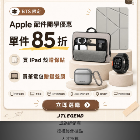
iPad Air 11"
2026/2025/2024
Titanguard高清螢幕保護貼
NT$748
（含快貼板）
NT$880
關於我們
關於JTLEGEND
成為VIP會員
型號導覽
會員推薦機制
成為經銷商
授權經銷據
點
人才招募