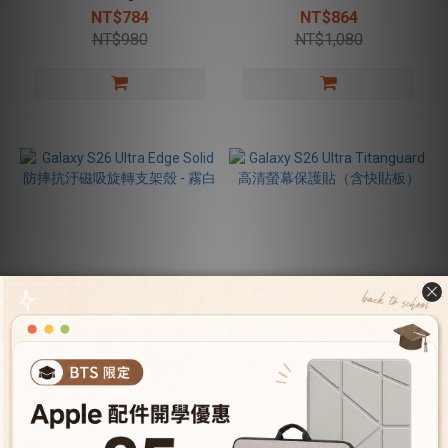
Stand磁吸旋轉支架殼 - 透明
黑
NT$784
NT$864
NT$980
NT$1,080
Galaxy S26 Ultra Edge Solid
Galaxy S26 Ultra Titanguard
防摔抗汙磁吸旋轉支架殼 - 霧
高清螢幕保護貼（含快貼
白
板）
NT$864
NT$580
NT$1,080