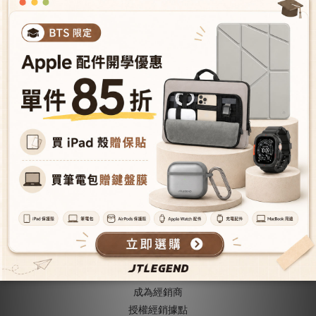
售完
Apple Watch Series
Apple Watch Series
9/8/7/6/5/SE (41mm)
9/8/7/6/5/SE (41mm)
QRim 防摔保護殼-透明
QRim 防摔保護殼-黑
NT$408
NT$408
NT$480
NT$480
關於我們
關於JTLEGEND
成為VIP會員
型號導覽
會員推薦機制
成為經銷商
授權經銷據
點