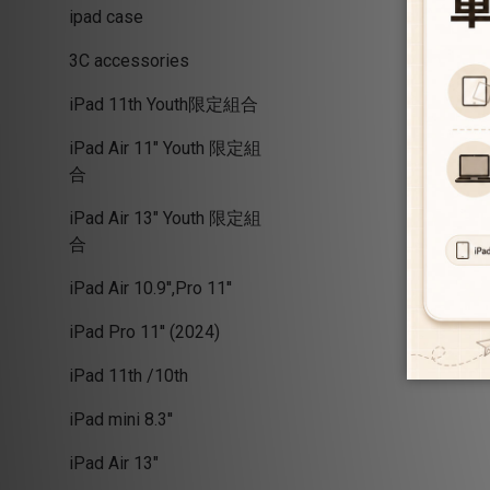
ipad case
3C accessories
iPad 11th Youth限定組合
iPad Air 11" Youth 限定組
合
iPad Air 13" Youth 限定組
合
iPad Air 10.9'',Pro 11''
iPad Pro 11'' (2024)
iPad 11th /10th
iPad mini 8.3''
iPad Air 13"