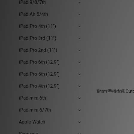
iPad 9/8/7th
iPad Air 5/4th
iPad Pro 4th (11")
iPad Pro 3rd (11")
iPad Pro 2nd (11")
iPad Pro 6th (12.9")
iPad Pro 5th (12.9")
iPad Pro 4th (12.9")
8mm 手機揹繩 Outd
iPad mini 6th
iPad mini 6/7th
Apple Watch
Samsung