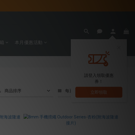
箱
本月優惠活動
請登入領取優惠
券！
商品排序
每頁顯示 24 個
立即領取