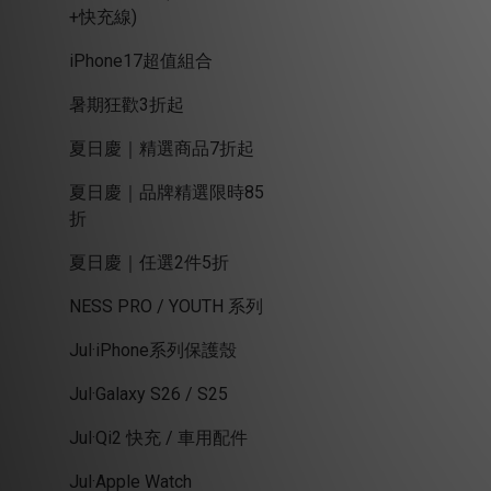
+快充線)
iPhone17超值組合
暑期狂歡3折起
夏日慶｜精選商品7折起
夏日慶｜品牌精選限時85
折
夏日慶｜任選2件5折
NESS PRO / YOUTH 系列
Jul·iPhone系列保護殼
Jul·Galaxy S26 / S25
Jul·Qi2 快充 / 車用配件
Jul·Apple Watch