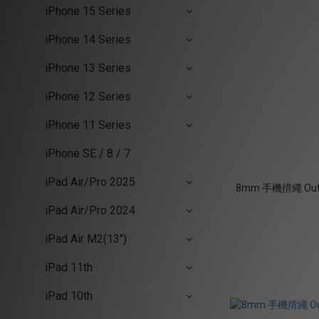
iPhone 15 Series
iPhone 14 Series
iPhone 13 Series
iPhone 12 Series
iPhone 11 Series
iPhone SE / 8 / 7
iPad Air/Pro 2025
8mm 手機揹繩 Out
iPad Air/Pro 2024
iPad Air M2(13'')
iPad 11th
iPad 10th