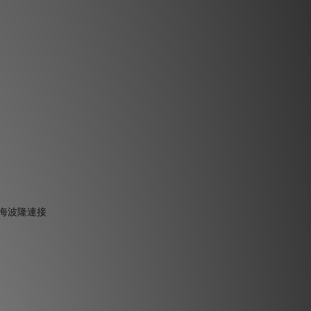
黑(附海波隆連接