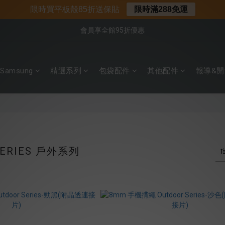
📌年中下殺 手機殼3折起
限時買平板殼85折送保貼
限時滿288免運
📍新客首購現折$50｜加入會員立即領取
會員享全館95折優惠
📍新客首購現折$50｜加入會員立即領取
Samsung
精選系列
包袋配件
其他配件
報導&開
SERIES 戶外系列