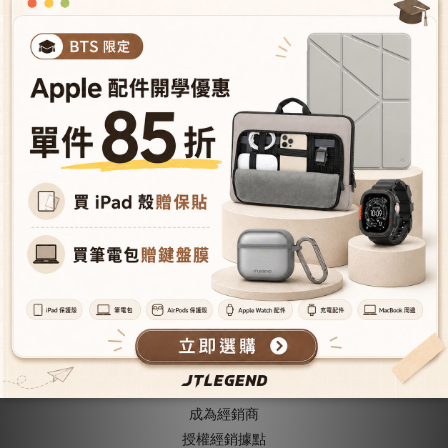
iPad Pro 11'' 2024 Mighty
Shield(筆槽+磁扣)
NT$888
NT$1,980
關於我們
關於JTLEGEND
成為VIP會員
型號導覽
會員推薦機制
成為經銷商
授權經銷據
點