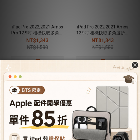
iPad Pro 2022,2021 Amos
iPad Pro 2022,2021 Amos
Pro 12.9吋 相機快取多角度
12.9吋 相機快取多角度折疊
折疊布紋皮套(磁扣) - 雅痞灰
布紋皮套(磁扣) - 雅痞灰
NT$1,343
NT$1,343
NT$1,580
NT$1,580
關於我們
關於JTLEGEND
成為VIP會員
型號導覽
會員推薦機制