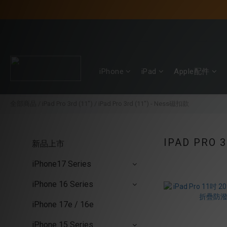
iPhone
iPad
Apple配件
全部商品
/
iPad Pro 3rd (11")
/
iPad Pro 3rd (11") - Ness磁扣款
IPAD PRO 
新品上市
iPhone17 Series
iPhone 16 Series
iPhone 17e / 16e
iPhone 15 Series