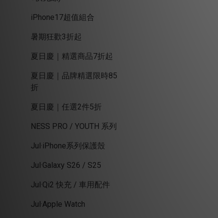
iPhone17超值組合
暑期狂歡3折起
夏日慶｜精選商品7折起
夏日慶｜品牌精選限時85
折
夏日慶｜任選2件5折
NESS PRO / YOUTH 系列
Jul·iPhone系列保護殼
Jul·Galaxy S26 / S25
Jul·Qi2 快充 / 車用配件
Jul·Apple Watch