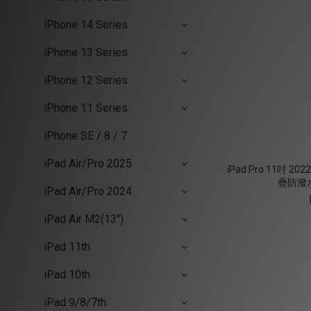
iPhone 14 Series
iPhone 13 Series
iPhone 12 Series
iPhone 11 Series
iPhone SE / 8 / 7
iPad Air/Pro 2025
iPad Pro 11吋 2
疊防潑水
iPad Air/Pro 2024
iPad Air M2(13'')
iPad 11th
iPad 10th
iPad 9/8/7th