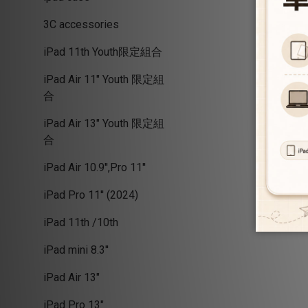
3C accessories
iPad 11th Youth限定組合
iPad Air 11" Youth 限定組
合
iPad Air 13" Youth 限定組
合
iPad Air 10.9'',Pro 11''
iPad Pro 11'' (2024)
iPad 11th /10th
iPad mini 8.3''
iPad Air 13"
iPad Pro 13"