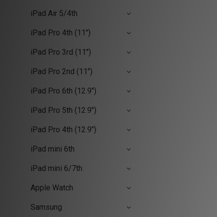
iPad Air 5/4th
iPad Pro 4th (11")
iPad Pro 3rd (11")
iPad Pro 2nd (11")
iPad Pro 6th (12.9")
iPad Pro 5th (12.9")
iPad Pro 4th (12.9")
iPad mini 6th
iPad mini 6/7th
Apple Watch
Samsung