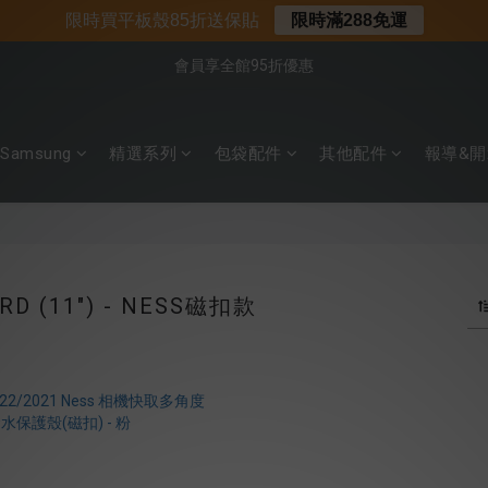
📌年中下殺 手機殼3折起
限時買平板殼85折送保貼
限時滿288免運
📍新客首購現折$50｜加入會員立即領取
會員享全館95折優惠
📍新客首購現折$50｜加入會員立即領取
Samsung
精選系列
包袋配件
其他配件
報導&開
3RD (11") - NESS磁扣款