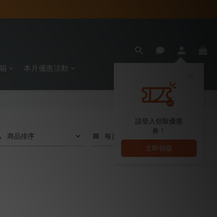
箱
本月優惠活動
請登入領取優惠
券！
商品排序
每頁顯示 24 個
立即領取