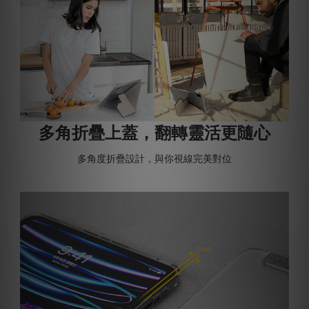
多角折疊上蓋，翻轉靈活更隨心
多角度折疊設計，與你視線完美對位