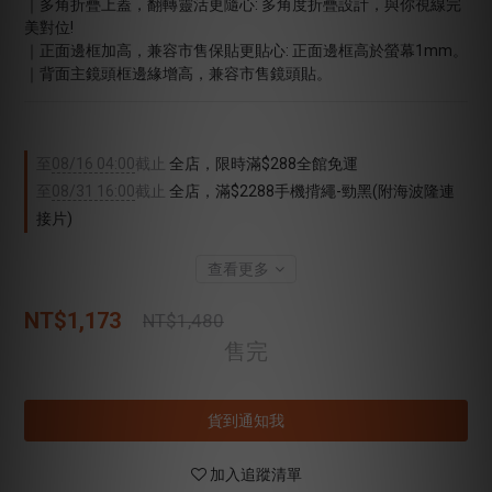
｜多角折疊上蓋，翻轉靈活更隨心: 多角度折疊設計，與你視線完
美對位!
｜正面邊框加高，兼容市售保貼更貼心: 正面邊框高於螢幕1mm。
｜背面主鏡頭框邊緣增高，兼容市售鏡頭貼。
至
08/16 04:00
截止
全店，限時滿$288全館免運
至
08/31 16:00
截止
全店，滿$2288手機揹繩-勁黑(附海波隆連
接片)
查看更多
NT$1,173
NT$1,480
售完
貨到通知我
加入追蹤清單