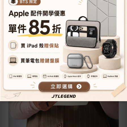
仿皮革內層觸感滑順，抗髒污好清
潔。 -
自動休眠喚醒 電量節約更聰明 -
支援iPad自動休眠/喚醒，不須額外設定。