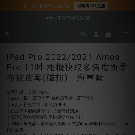
📍新客首購現折$50｜加入會員立即領取
限時買平板殼85折送保貼
限時滿288免運
📍新客首購現折$50｜加入會員立即領取
📌年中下殺 手機殼3折起
會員享全館95折優惠
📍新客首購現折$50｜加入會員立即領取
iPad Pro 2022/2021 Amos
Pro 11吋 相機快取多角度折疊
布紋皮套(磁扣) - 海軍藍
全新升級，防護再進化!
｜磁扣加長 包覆更全面: 觸控筆重點包覆不滑落!
｜耐刮面料更有料，保護力UP↑
｜仿皮革內層觸感滑順，抗髒污好清潔。
｜QCAC專利鏡頭快取 更快捕捉美好時刻!
｜智能休眠喚醒，電量節約更聰明: 支援iPad智能休眠/喚醒，不須
額外設定。