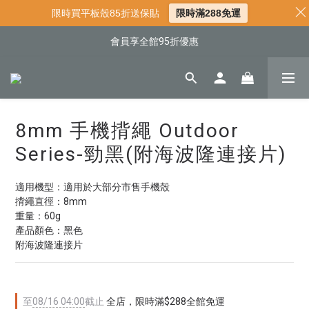
📌年中下殺 手機殼3折起
限時買平板殼85折送保貼
限時滿288免運
📍新客首購現折$50｜加入會員立即領取
會員享全館95折優惠
📍新客首購現折$50｜加入會員立即領取
8mm 手機揹繩 Outdoor
Series-勁黑(附海波隆連接片)
適用機型：適用於大部分市售手機殼
揹繩直徑：8mm
重量：60g
產品顏色：黑色
附海波隆連接片
至
08/16 04:00
截止
全店，限時滿$288全館免運