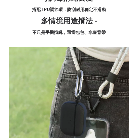
搭配TPU調節環，防刮耐用穩定不滑動
多情境用途揹法 -
不只是手機揹繩，還當包包、水壺背帶