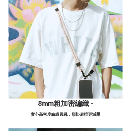
8mm粗加密編織 -
實心高密度編織圓繩，頸掛肩揹更減壓