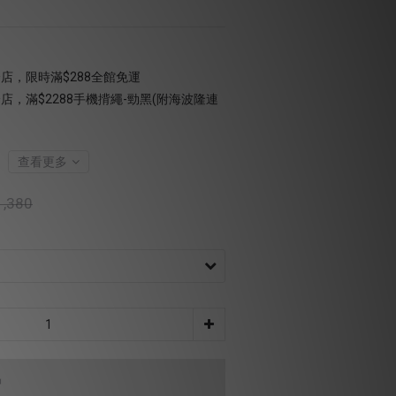
店，限時滿$288全館免運
店，滿$2288手機揹繩-勁黑(附海波隆連
查看更多
,380
品