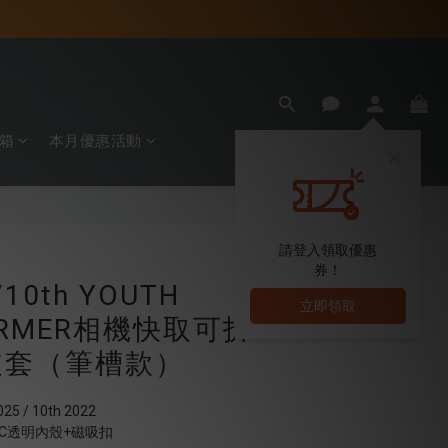
箱
本月優惠活動
立即購買
請登入領取優惠
券！
h/10th YOUTH
立即領取
ORMER相機快取可拆
皮套（筆槽款）
5 / 10th 2022
C透明內殼+磁吸扣