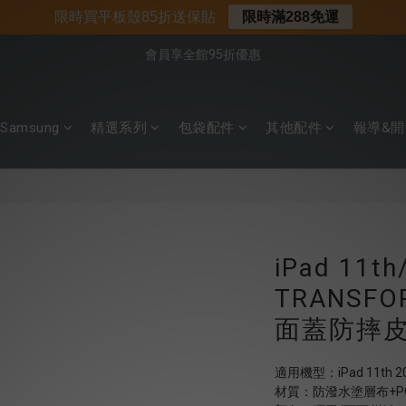
📌年中下殺 手機殼3折起
限時買平板殼85折送保貼
限時滿288免運
會員享全館95折優惠
📍新客首購現折$50｜加入會員立即領取
📍新客首購現折$50｜加入會員立即領取
Samsung
精選系列
包袋配件
其他配件
報導&開
iPad 11t
TRANSF
面蓋防摔
適用機型：iPad 11th 202
材質：防潑水塗層布+P