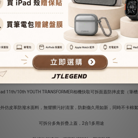
送貨及付款方式
防摔軟料邊框，獨家防撞設計，堅實防護
透明背蓋，呈現原色質感
外仿皮革防潑水面料，無懼髒污好清潔，防劃傷久用如新，同時不卡棉絮
一體式筆槽設計，隨手收納Apple Pencil， 支援Apple Pencil磁吸充電
可拆分多角折疊上蓋，翻轉靈活隨心駕馭，穩固不晃動
智能休眠喚醒，電量節約更聰明
QCAC專利鏡頭快取截角 拍照、掃QRCODE更順手
強力磁吸面蓋，可吸附於磁性表面（冰箱、白板等）
前後邊框加高，兼容市售螢幕保貼與鏡頭貼