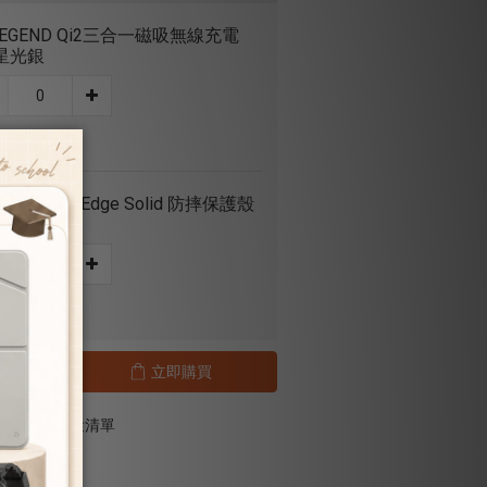
LEGEND Qi2三合一磁吸無線充電
星光銀
 NT$999
Pods Pro 3 Edge Solid 防摔保護殼
霧黑
 NT$399
立即購買
加入追蹤清單