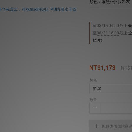
顏色：曜黑/可可/岩灰
至
08/16 04:00
截止
全
至
08/31 16:00
截止
全
接片)
NT$1,173
NT$1
顏色
數量
以優惠價加購商